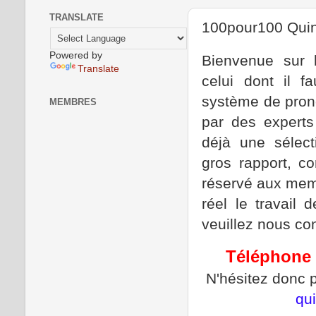
TRANSLATE
100pour100 Quin
Powered by
Bienvenue sur
Translate
celui dont il f
système de prono
MEMBRES
par des experts
déjà une sélect
gros rapport, c
réservé aux mem
réel le travail 
veuillez nous co
Téléphone 
N'hésitez donc p
qu