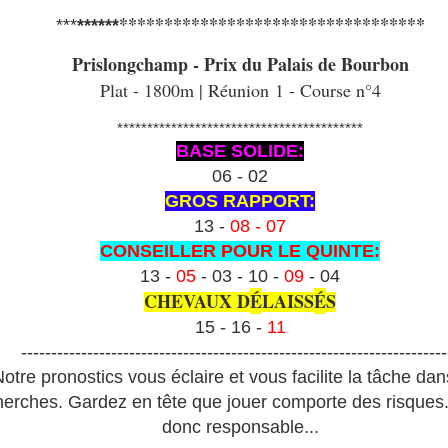
**********************************
***
******
Prislongchamp - Prix du Palais de Bourbon
Plat - 1800m | Réunion 1 - Course n°4
*****************************************
BASE SOLIDE:
06 - 02
GROS RAPPORT:
13 -
08 - 07
CONSEILLER POUR LE QUINTE:
13 -
05
- 03 - 10 -
09
- 04
CHEVAUX D
É
LAISS
É
S
15 - 16 -
11
-----------------------------------------------------------------------
otre pronostics vous éclaire et vous facilite la tâche da
herches. Gardez en tête que jouer comporte des risques
donc responsable...