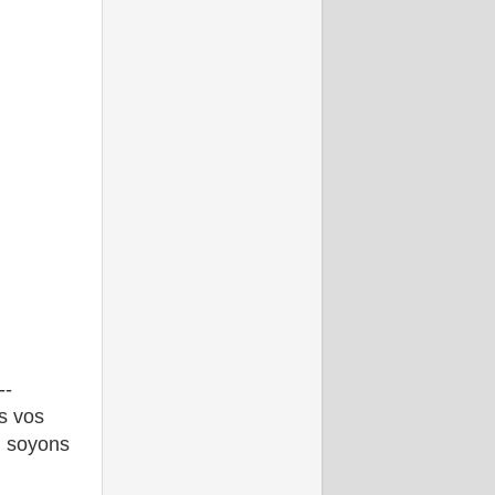
--
ns vos
. soyons