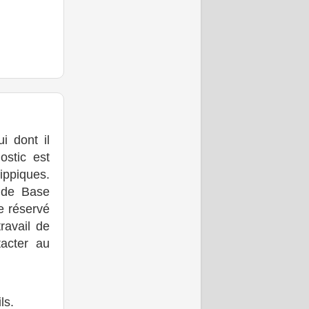
ui dont il
ostic est
ippiques.
 de Base
ce réservé
ravail de
tacter au
ls.