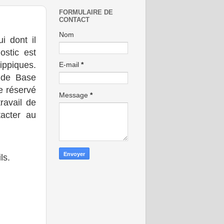
FORMULAIRE DE
CONTACT
Nom
ui dont il
ostic est
ippiques.
E-mail
*
 de Base
ce réservé
Message
*
ravail de
tacter au
ls.