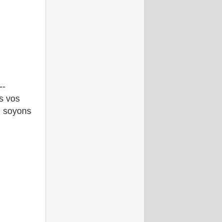
--
ns vos
. soyons