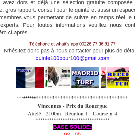
 avez dors et déjà une sélection gratuite composée
e, gros rapport, conseil pour le quinté et aussi un espa
membres vous permettant de suivre en temps réel le t
experts. Pour toutes informations veuillez nous con
ro ci-après.
Téléphone et whatt's app 00226 77 36 81 77
N'hésitez donc pas à nous contacter pour plus de détai
quinte100pour100@gmail.com
**********************************
***
******
Vincennes - Prix du Rouergue
Attelé - 2100m | Réunion 1 - Course n°4
*****************************************
BASE SOLIDE:
03 - 05