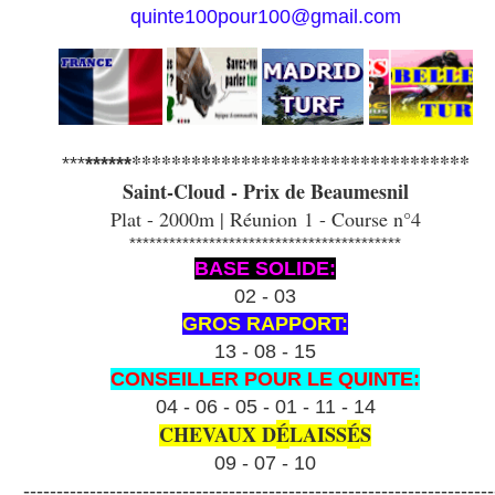
quinte100pour100@gmail.com
**********************************
***
******
Saint-Cloud - Prix de Beaumesnil
Plat - 2000m | Réunion 1 - Course n°4
*****************************************
BASE SOLIDE:
02 - 03
GROS RAPPORT:
13 - 08 - 15
CONSEILLER POUR LE QUINTE:
04 - 06 - 05 - 01 - 11 - 14
CHEVAUX D
É
LAISS
É
S
09 - 07 - 10
-----------------------------------------------------------------------