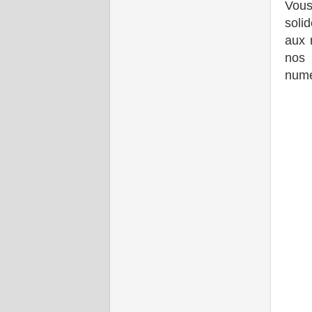
Vous
solid
aux 
nos 
numé