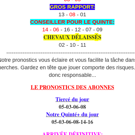
GROS RAPPORT:
13 -
08
- 01
CONSEILLER POUR LE QUINTE:
14 - 06
- 16 - 12 - 07 - 09
CHEVAUX D
É
LAISS
É
S
02 - 10 - 11
-----------------------------------------------------------------------
otre pronostics vous éclaire et vous facilite la tâche da
herches. Gardez en tête que jouer comporte des risques
donc responsable...
LE PRONOSTICS DES ABONNES
Tiercé du jour
05-03-06-08
Notre Quinté+ du jour
05-03-06-08-14-16
ARRIVÉE DÉFINITIVE: