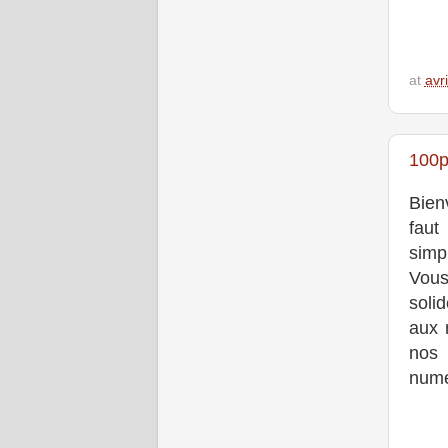
at
avr
100p
Bien
faut
simp
Vous
solid
aux 
nos 
numé