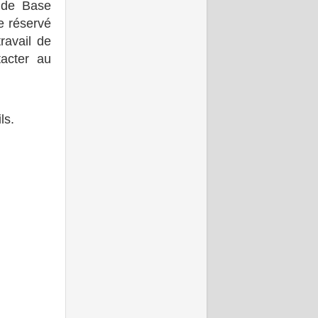
 de Base
ce réservé
ravail de
tacter au
ls.